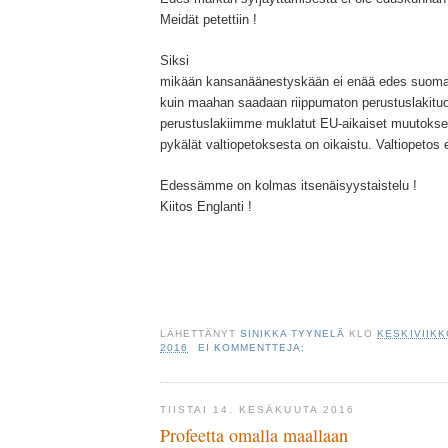
Meidät petettiin !
Siksi
mikään kansanäänestyskään ei enää edes suomal
kuin maahan saadaan riippumaton perustuslakituom
perustuslakiimme muklatut EU-aikaiset muutokse
pykälät valtiopetoksesta on oikaistu. Valtiopetos
Edessämme on kolmas itsenäisyystaistelu !
Kiitos Englanti !
LÄHETTÄNYT
SINIKKA TYYNELÄ
KLO
KESKIVIIKK
2016
EI KOMMENTTEJA:
TIISTAI 14. KESÄKUUTA 2016
Profeetta omalla maallaan