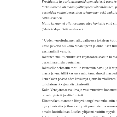
Presidentin ja parlamentaarikkojen mielestä asetuk
tarkoituksena oli maan työllisyyden vähentäminen, p
perheiden minimiperustulon takaaminen sekä pakol
ratkaiseminen.
Mutta kukaan ei ollut osannut edes kuvitella mitä sit
( Vladimir Megre : Keitä me olemme )
” Uuden vuosituhannen alkuvaiheessa jokaisen kotit
kasvi ja verso oli koko Maan upean ja onnellisen tu
ensimmäisiä versoja.
Jokainen muutti elinikäisen käyttöönsä saadun heht
osaksi Paratiisin puutarhaa.
Jokaiselle hehtaarin tontille istutettiin havu- ja lehti
maata ja ympärillä kasvava ruho tasapainotti maaper
kenenkään päässä edes käväissyt ajatus kemiallisten 
tuholaismyrkkyjen käyttämisestä.
Koko Venäjänmaassa ilma ja vesi muuttivat koostumuk
tervehdyttäviä ja elävöittäviä.
Elintarviketuotantoon liittyvät ongelmat ratkaistiin 
pystyi vaivatta ja ilman erityisiä ponnisteluja saama
omalta kotitilaltaan. Lisäksi ylijäämä voitiin myydä.