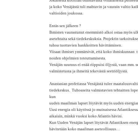
Jokaisesta kotitilan omistavasta venäläisestä perheest
ja koko Venäjästä tuli mahtavin ja vaurain valtio ka
valtioiden joukossa.
Entäs sen jälkeen ?
Ihmisten vaurastunut enemmistö alkoi ostaa myös ul
asetehtaita sekä tiedekeskuksia. Projektin tarkoituks
tuhoa tuottavien hankkeitten hävittäminen.
Viisaat ihmiset ymmärsivät, että koko ihmiskunnan t
noiden ohjelmien toteuttamisesta.
Venäjän suuruus ei enää riippuisi öljystä, vaan mm. s
valmistetusta ja ihmeitä tekevästä seetriöljystä.
Anastasian profetiassa Venäjästä tulee maatalousval
tiedekeskus. Tuhoaseita valmistavien tehtaitten lop
kun
uuden maailman lapset löytävät myös uuden energia
Uusi energia oli käytössä jo muinaisessa Atlantiksessa
aikaisin, minkä vuoksi koko Atlantis hävisi.
Kun Uuden Venäjän lapset löytävät Atlantiksen energ
hävitetään koko maailman aseteollisuus…