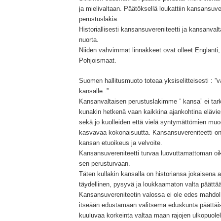
ja mielivaltaan. Päätöksellä loukattiin kansansuver
perustuslakia.
Historiallisesti kansansuvereniteetti ja kansanva
nuorta.
Niiden vahvimmat linnakkeet ovat olleet Englanti,
Pohjoismaat.
Suomen hallitusmuoto toteaa yksiselitteisesti : ”v
kansalle..”
Kansanvaltaisen perustuslakimme ” kansa” ei tark
kunakin hetkenä vaan kaikkina ajankohtina elävie
sekä jo kuolleiden että vielä syntymättömien muo
kasvavaa kokonaisuutta. Kansansuvereniteetti on 
kansan etuoikeus ja velvoite.
Kansansuvereniteetti turvaa luovuttamattoman o
sen perusturvaan.
Täten kullakin kansalla on historiansa jokaisena 
täydellinen, pysyvä ja loukkaamaton valta päättä
Kansansuvereniteetin valossa ei ole edes mahdoll
itseään edustamaan valitsema eduskunta päättäis
kuuluvaa korkeinta valtaa maan rajojen ulkopuolell