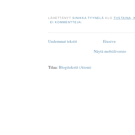
LÄHETTÄNYT
SINIKKA TYYNELÄ
KLO
TIISTAINA,
EI KOMMENTTEJA:
Uudemmat tekstit
Etusivu
Näytä mobiiliversio
Tilaa:
Blogitekstit (Atom)