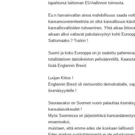
tapahtunut laittoman EU-hallinnon toimesta.
Eu:n harvainvallan ainoa mahdollisuus saada voit
kansansuvereniteetista on ollut kansallisuus-käsit
kansallisvaltioiden tuhoaminen. Yhtä aikaa liittov
aikaan alkoi valtavat pakolaisvyöryt kohti Euroop
Sattumaako ? Tuskin !
Suomi ja koko Eurooppa on jo saatettu paheneva
totalitäärisen äärioikeiston pelisäännöillä. Kaaosta
lisää Englannin Brexit.
Luojan Kiitos !
Englannin Brexit oli riemuvoitto demokratialle, va
itsenäisyydelle !
Seuraavaksi on Suomen vuoro palauttaa itsenäis
kansalaisoikeudet !
Myös Suomessa on järjestettävä kansanäänesty
eroamiseksi,
muistaen, että emme edes ole koskaan laillisesti 
Edes markan syrjäyttämisestä ei ole eduskunnan