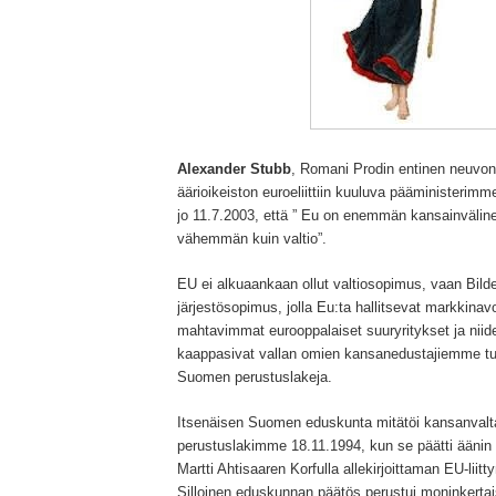
Alexander Stubb
,
Romani Prodin entinen neuvona
äärioikeiston euroeliittiin kuuluva pääministerim
jo 11.7.2003, että ” Eu on enemmän kansainväline
vähemmän kuin valtio”.
EU ei alkuaankaan ollut valtiosopimus, vaan Bilder
järjestösopimus, jolla Eu:ta hallitsevat markkinav
mahtavimmat eurooppalaiset suuryritykset ja niid
kaappasivat vallan omien kansanedustajiemme tue
Suomen perustuslakeja.
Itsenäisen Suomen eduskunta mitätöi kansanvalt
perustuslakimme 18.11.1994, kun se päätti ääni
Martti Ahtisaaren Korfulla allekirjoittaman EU-lii
Silloinen eduskunnan päätös perustui moninkerta