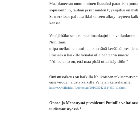
Maaplaneetan muuttaminen ihanaksi paratiisin puuta
sopusoinnun, rauhan ja runsauden tyyssijaksi on mah
Se merkitsee paluuta ikiaikaiseen alkuyhteyteen ka
kanssa.
Venäjältäko se uusi maailmanlaajuinen vallankumous
Nimittäin,
olipa melkoinen uutinen, kun tänä keväänä presidentt
ilmaiseksi kaikille venäläisille hehtaarin maata:
" Ainoa ehto on, että maa pitää ottaa käyttöön."
Omistusoikeus on kaikilla Kaukoitään rekisteröityneil
.
ensi vuoden alusta kaikilla Venäjän kansalaisilla
http://www.iltalehti.fi/ulkomaat/2016050421514350_ul.shtml
Onnea ja Menestystä presidentti Putinille valtaisass
uudistamistyössä !