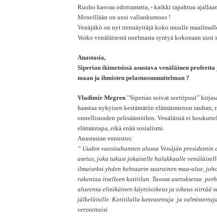
Ruoho kasvaa odottamatta, - kaikki tapahtuu ajallaan
Meneillään on uusi vallankumous !
Venäjäkö on nyt tiennäyttäjä koko muulle maailmall
Voiko venäläisestä unelmasta syntyä kokonaan uusi si
Anastasia,
Siperian ikimetsissä asustava venäläinen profeetta
maan ja ihmisten pelastussuunnitelman ?
Vladimir Megren
”Siperian soivat seetripuut” kirjas
haastaa nykyisen kestämätön elämänmenon rauhan, 
onnellisuuden pelisääntöihin.
Venäläisiä ei houkutte
elämäntapa, eikä enää sosialismi.
Anastasian ennustus:
” Uuden vuosituhannen alussa Venäjän presidentin al
asetus, joka takasi jokaiselle halukkaalle venäläise
ilmaiseksi yhden hehtaarin suuruinen maa-alue, joho
rakentaa itselleen kotitilan. Tuossa asetuksessa perh
alueensa elinikäinen käyttöoikeus ja oikeus siirtää 
jälkeläisille. Kotitilalla kasvatettuja ja valmistettuja
verotettaisi.